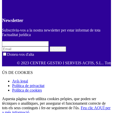
Newsletter
Subscriviu-vos a la nostra newsletter per estar informat de tota
l'actualitat jurídica
ENVIAR
Doneu-vos d'alta
© 2023 CENTRE GESTIO I SERVEIS ACFIS, S.L.. Tots els drets
ÚS DE COOKIES
Avís legal
Política de privacitat
Política de cookies
Aquesta pàgina web utilitza cookies pròpies, que poden ser
tècniques o analítiques, per assegurar el funcionament correcte de
tots els seus continguts i fer-ne seguiment de l'ús.
Feu clic AQUÍ per
a més informació
.